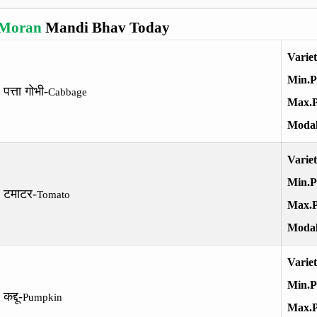
Moran
Mandi Bhav Today
Varie
Min.P
पत्ता गोभी-
Cabbage
Max.P
Modal
Varie
Min.P
टमाटर-
Tomato
Max.P
Modal
Varie
Min.P
कद्दू-
Pumpkin
Max.P