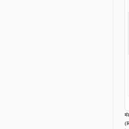
मं
(R