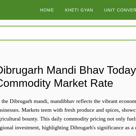
HOME
KHETI GYAN
UNIT CONVE
Dibrugarh Mandi Bhav Today |
Commodity Market Rate
 the Dibrugarh mandi, mandibhav reflects the vibrant economy 
sinesses. Markets teem with fresh produce and spices, showca
ricultural bounty. This daily commodity pricing not only fuel
gional investment, highlighting Dibrugarh's significance as 