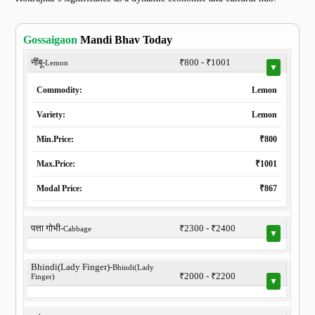
Gossaigaon
Mandi Bhav Today
नींबू-
₹800 - ₹1001
Lemon
▼
Commodity:
Lemon
Variety:
Lemon
Min.Price:
₹800
Max.Price:
₹1001
Modal Price:
₹867
पत्ता गोभी-
₹2300 - ₹2400
Cabbage
▼
Bhindi(Lady Finger)-
Bhindi(Lady
₹2000 - ₹2200
Finger)
▼