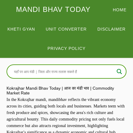
MANDI BHAV TODAY
HOME
KHETI GYAN
UNIT CONVERTER
DISCLAIMER
PRIVACY POLICY
Kokrajhar Mandi Bhav Today | आज का मंडी भाव | Commodity
Market Rate
In the Kokrajhar mandi, mandibhav reflects the vibrant economy
across its cities, guiding both locals and businesses. Markets teem with
fresh produce and spices, showcasing the area's rich culture and
agricultural bounty. This daily commodity pricing not only fuels local
commerce but also attracts regional investment, highlighting
Kokrajhar's significance as a dynamic economic and cultural hub.