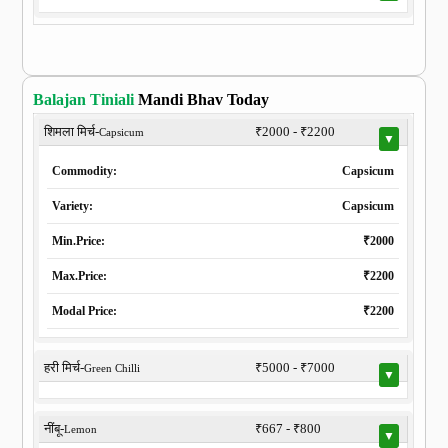
Balajan Tiniali
Mandi Bhav Today
शिमला मिर्च-
₹2000 - ₹2200
Capsicum
▼
Commodity:
Capsicum
Variety:
Capsicum
Min.Price:
₹2000
Max.Price:
₹2200
Modal Price:
₹2200
हरी मिर्च-
₹5000 - ₹7000
Green Chilli
▼
नींबू-
₹667 - ₹800
Lemon
▼