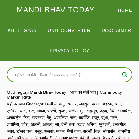
MANDI BHAV TODAY
HOME
KHETI GYAN
UNIT CONVERTER
DISCLAIMER
PRIVACY POLICY
Gudhagorji Mandi Bhav Today | आज का मंडी भाव | Commodity
Market Rate
यहाँ पर आप Gudhagorji मंडी में आलू, टमाटर, लहसुन, प्याज, अदरक, चना,
एलोवेरा, धान, दाल, मक्का, सरसों, तुअर, धनिया, मुंग, लहसून, उड़द, मैथी, सोयाबीन,
अजवाईन, तिल, खसखस, गेहुं, असालिया, चना, कलौैंजि, मसूर, सुआ, मटर,
तारामिरा, जीरा, अलसी, आमला, जौ, देसी चना, उड़द, धनिया, मूंगफली, इसबगोल,
ज्वार, डॉलर चना, मसूर, अलसी, मक्का, मैथी दाना, सरसों, तिल, सोयाबीन, तारामीरा
आदि सभी प्रकार की कमोडिटी जो Gudhagorji मंडी में उपलब्ध है उसके सही ताज़ा