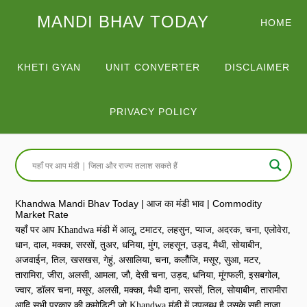
MANDI BHAV TODAY
HOME
KHETI GYAN
UNIT CONVERTER
DISCLAIMER
PRIVACY POLICY
Khandwa Mandi Bhav Today | आज का मंडी भाव | Commodity
Market Rate
यहाँ पर आप Khandwa मंडी में आलू, टमाटर, लहसुन, प्याज, अदरक, चना, एलोवेरा,
धान, दाल, मक्का, सरसों, तुअर, धनिया, मुंग, लहसून, उड़द, मैथी, सोयाबीन,
अजवाईन, तिल, खसखस, गेहुं, असालिया, चना, कलौैंजि, मसूर, सुआ, मटर,
तारामिरा, जीरा, अलसी, आमला, जौ, देसी चना, उड़द, धनिया, मूंगफली, इसबगोल,
ज्वार, डॉलर चना, मसूर, अलसी, मक्का, मैथी दाना, सरसों, तिल, सोयाबीन, तारामीरा
आदि सभी प्रकार की कमोडिटी जो Khandwa मंडी में उपलब्ध है उसके सही ताज़ा