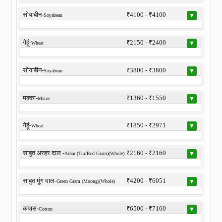
सोयाबीन-
₹4100 - ₹4100
▼
Soyabean
गेहूं-
₹2150 - ₹2400
▼
Wheat
सोयाबीन-
₹3800 - ₹3800
▼
Soyabean
मक्का-
₹1360 - ₹1550
▼
Maize
गेहूं-
₹1850 - ₹2971
▼
Wheat
साबुत अरहर दाल -
₹2160 - ₹2160
▼
Arhar (Tur/Red Gram)(Whole)
साबुत मूंग दाल-
₹4200 - ₹6051
▼
Green Gram (Moong)(Whole)
कपास-
₹6500 - ₹7160
▼
Cotton