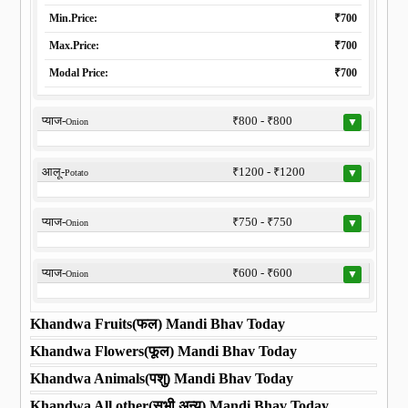
Min.Price:
₹700
Max.Price:
₹700
Modal Price:
₹700
प्याज-
₹800 - ₹800
▼
Onion
आलू-
₹1200 - ₹1200
▼
Potato
प्याज-
₹750 - ₹750
▼
Onion
प्याज-
₹600 - ₹600
▼
Onion
Khandwa Fruits(फल) Mandi Bhav Today
Khandwa Flowers(फूल) Mandi Bhav Today
Khandwa Animals(पशु) Mandi Bhav Today
Khandwa All other(सभी अन्य) Mandi Bhav Today