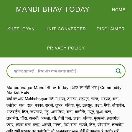
MANDI BHAV TODAY
HOME
KHETI GYAN
UNIT CONVERTER
DISCLAIMER
PRIVACY POLICY
Mahbubnagar Mandi Bhav Today | आज का मंडी भाव | Commodity
Market Rate
यहाँ पर आप Mahbubnagar मंडी में आलू, टमाटर, लहसुन, प्याज, अदरक, चना,
एलोवेरा, धान, दाल, मक्का, सरसों, तुअर, धनिया, मुंग, लहसून, उड़द, मैथी, सोयाबीन,
अजवाईन, तिल, खसखस, गेहुं, असालिया, चना, कलौैंजि, मसूर, सुआ, मटर,
तारामिरा, जीरा, अलसी, आमला, जौ, देसी चना, उड़द, धनिया, मूंगफली, इसबगोल,
ज्वार, डॉलर चना, मसूर, अलसी, मक्का, मैथी दाना, सरसों, तिल, सोयाबीन, तारामीरा
आदि सभी प्रकार की कमोडिटी जो Mahbubnagar मंडी में उपलब्ध है उसके सही