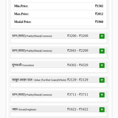
Min.Price:
₹1502
Max.Price:
₹2012
Modal Price:
₹1960
धान (सादा)-
₹3200 - ₹3200
▼
Paddy(Dhan)(Common)
धान (सादा)-
₹2041 - ₹2200
▼
Paddy(Dhan)(Common)
मूंगफली-
₹4302 - ₹4320
▼
Groundnut
साबुत अरहर दाल -
₹2129 - ₹2129
▼
Arhar (Tur/Red Gram)(Whole)
धान (सादा)-
₹3711 - ₹3711
▼
Paddy(Dhan)(Common)
ज्वार-
₹1622 - ₹1622
▼
Jowar(Sorghum)