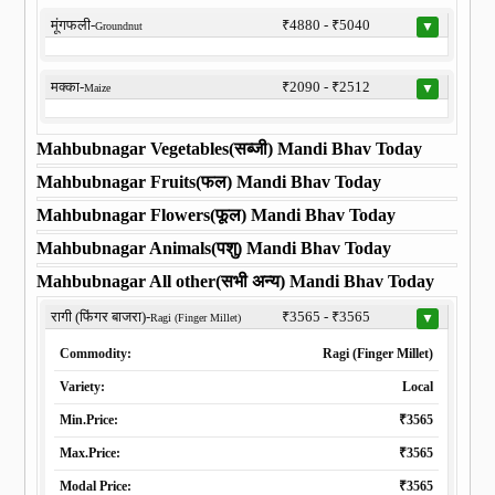
मूंगफली-
₹4880 - ₹5040
▼
Groundnut
मक्का-
₹2090 - ₹2512
▼
Maize
Mahbubnagar Vegetables(सब्जी) Mandi Bhav Today
Mahbubnagar Fruits(फल) Mandi Bhav Today
Mahbubnagar Flowers(फूल) Mandi Bhav Today
Mahbubnagar Animals(पशु) Mandi Bhav Today
Mahbubnagar All other(सभी अन्य) Mandi Bhav Today
रागी (फिंगर बाजरा)-
₹3565 - ₹3565
▼
Ragi (Finger Millet)
Commodity:
Ragi (Finger Millet)
Variety:
Local
Min.Price:
₹3565
Max.Price:
₹3565
Modal Price:
₹3565