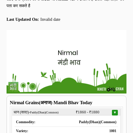
पता कर सकते है
Last Updated On:
Invalid date
Nirmal Grains(अनाज) Mandi Bhav Today
धान (सादा)-
₹1860 - ₹1880
▼
Paddy(Dhan)(Common)
Commodity:
Paddy(Dhan)(Common)
Variety:
1001