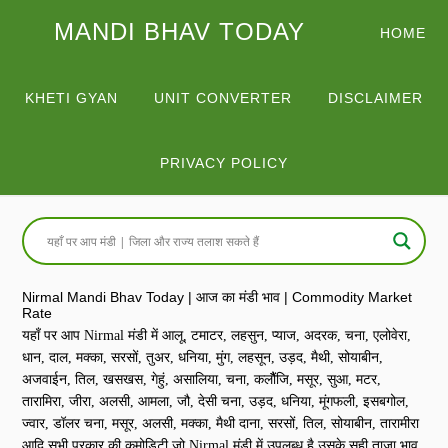
MANDI BHAV TODAY
HOME
KHETI GYAN
UNIT CONVERTER
DISCLAIMER
PRIVACY POLICY
Nirmal Mandi Bhav Today | आज का मंडी भाव | Commodity Market
Rate
यहाँ पर आप Nirmal मंडी में आलू, टमाटर, लहसुन, प्याज, अदरक, चना, एलोवेरा,
धान, दाल, मक्का, सरसों, तुअर, धनिया, मुंग, लहसून, उड़द, मैथी, सोयाबीन,
अजवाईन, तिल, खसखस, गेहुं, असालिया, चना, कलौैंजि, मसूर, सुआ, मटर,
तारामिरा, जीरा, अलसी, आमला, जौ, देसी चना, उड़द, धनिया, मूंगफली, इसबगोल,
ज्वार, डॉलर चना, मसूर, अलसी, मक्का, मैथी दाना, सरसों, तिल, सोयाबीन, तारामीरा
आदि सभी प्रकार की कमोडिटी जो Nirmal मंडी में उपलब्ध है उसके सही ताज़ा भाव