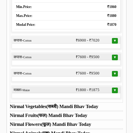
Min.Price:
₹1860
Max.Price:
₹1880
Modal Price:
₹1870
कपास-
₹6900 - ₹7020
▼
Cotton
कपास-
₹7600 - ₹9500
▼
Cotton
कपास-
₹7600 - ₹9500
▼
Cotton
मक्का-
₹1800 - ₹1875
▼
Maize
Nirmal Vegetables(सब्जी) Mandi Bhav Today
Nirmal Fruits(फल) Mandi Bhav Today
Nirmal Flowers(फूल) Mandi Bhav Today