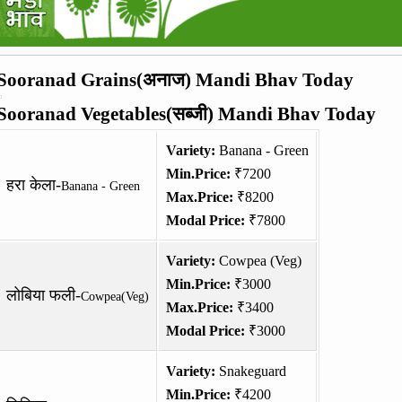
Sooranad Grains(अनाज) Mandi Bhav Today
Sooranad Vegetables(सब्जी) Mandi Bhav Today
Variety:
Banana - Green
Min.Price:
₹7200
हरा केला-
Banana - Green
Max.Price:
₹8200
Modal Price:
₹7800
Variety:
Cowpea (Veg)
Min.Price:
₹3000
लोबिया फली-
Cowpea(Veg)
Max.Price:
₹3400
Modal Price:
₹3000
Variety:
Snakeguard
Min.Price:
₹4200