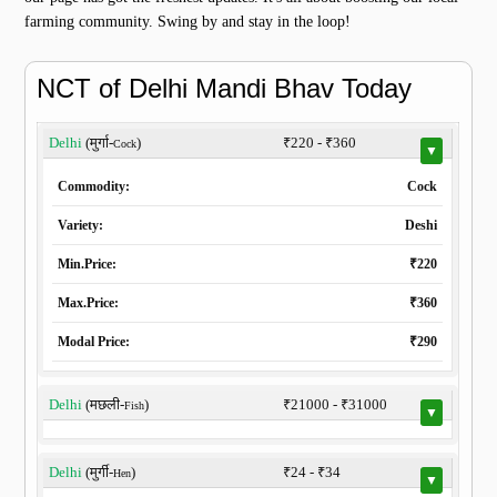
farming community. Swing by and stay in the loop!
NCT of Delhi Mandi Bhav Today
Delhi
(मुर्गा-
)
₹220 - ₹360
Cock
▼
Commodity:
Cock
Variety:
Deshi
Min.Price:
₹220
Max.Price:
₹360
Modal Price:
₹290
Delhi
(मछली-
)
₹21000 - ₹31000
Fish
▼
Delhi
(मुर्गी-
)
₹24 - ₹34
Hen
▼