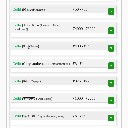
Delhi
(Marget-
)
₹50 - ₹70
Marget
▼
Delhi
(Tube Rose(Loose)-
Tube
)
₹4000 - ₹8000
Rose(Loose)
▼
Delhi
(आलू-
)
₹400 - ₹2400
Potato
▼
Delhi
(Chrysanthemum-
)
₹3 - ₹4
Chrysanthemum
▼
Delhi
(पपीता-
)
₹875 - ₹2250
Papaya
▼
Delhi
(शकरकंद-
)
₹1000 - ₹2200
Sweet Potato
▼
Delhi
(गुलदाउदी-
)
₹5 - ₹15
Chrysanthemum(Loose)
▼