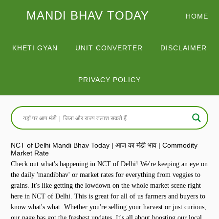
MANDI BHAV TODAY
HOME
KHETI GYAN
UNIT CONVERTER
DISCLAIMER
PRIVACY POLICY
NCT of Delhi Mandi Bhav Today | आज का मंडी भाव | Commodity
Market Rate
Check out what's happening in NCT of Delhi! We're keeping an eye on
the daily 'mandibhav' or market rates for everything from veggies to
grains. It's like getting the lowdown on the whole market scene right
here in NCT of Delhi. This is great for all of us farmers and buyers to
know what's what. Whether you're selling your harvest or just curious,
our page has got the freshest updates. It's all about boosting our local