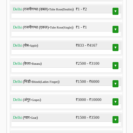
Delhi
(रजनीगन्धा (डबल)-
)
₹1 - ₹2
Tube Rose(Double)
▼
Delhi
(रजनीगन्धा (एकल)-
)
₹1 - ₹1
Tube Rose(Single)
▼
Delhi
(सेब-
)
₹833 - ₹4167
Apple
▼
Delhi
(केला-
)
₹2500 - ₹3100
Banana
▼
Delhi
(भिंडी-
)
₹1500 - ₹6000
Bhindi(Ladies Finger)
▼
Delhi
(अंगूर-
)
₹3000 - ₹10000
Grapes
▼
Delhi
(ग्वार-
)
₹1500 - ₹3500
Guar
▼