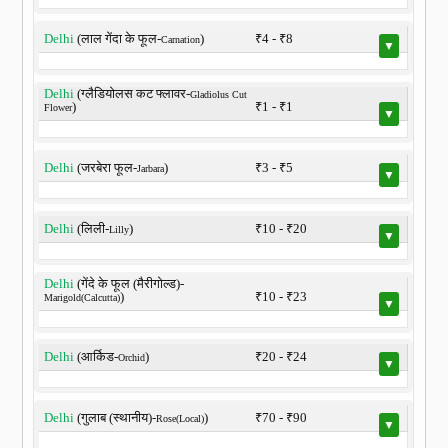
Delhi
(लाल गेंदा के फूल-
)
₹4 - ₹8
Carnation
▼
Delhi
(ग्लैडियोलस कट फ्लावर-
Gladiolus Cut
)
₹1 - ₹1
Flower
▼
Delhi
(जरबेरा फूल-
)
₹3 - ₹5
Jarbara
▼
Delhi
(लिली-
)
₹10 - ₹20
Lilly
▼
Delhi
(गेंदे के फूल (मैरीगोल्ड)-
)
₹10 - ₹23
Marigold(Calcutta)
▼
Delhi
(आर्किड-
)
₹20 - ₹24
Orchid
▼
Delhi
(गुलाब (स्थानीय)-
)
₹70 - ₹90
Rose(Local)
▼