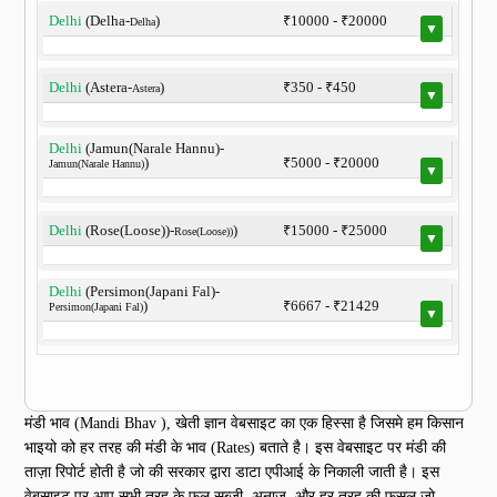
Delhi
(Delha-
)
₹10000 - ₹20000
Delha
▼
Delhi
(Astera-
)
₹350 - ₹450
Astera
▼
Delhi
(Jamun(Narale Hannu)-
)
₹5000 - ₹20000
Jamun(Narale Hannu)
▼
Delhi
(Rose(Loose))-
)
₹15000 - ₹25000
Rose(Loose))
▼
Delhi
(Persimon(Japani Fal)-
)
₹6667 - ₹21429
Persimon(Japani Fal)
▼
मंडी भाव (Mandi Bhav ), खेती ज्ञान वेबसाइट का एक हिस्सा है जिसमे हम किसान
भाइयो को हर तरह की मंडी के भाव (Rates) बताते है। इस वेबसाइट पर मंडी की
ताज़ा रिपोर्ट होती है जो की सरकार द्वारा डाटा एपीआई के निकाली जाती है। इस
वेबसाइट पर आप सभी तरह के फल,सब्ज़ी, अनाज, और हर तरह की फसल जो