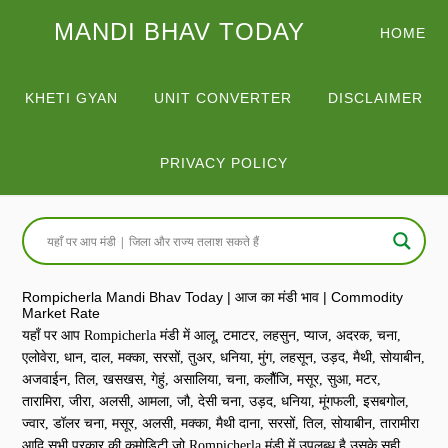
MANDI BHAV TODAY
HOME
KHETI GYAN
UNIT CONVERTER
DISCLAIMER
PRIVACY POLICY
Rompicherla Mandi Bhav Today | आज का मंडी भाव | Commodity
Market Rate
यहाँ पर आप Rompicherla मंडी में आलू, टमाटर, लहसुन, प्याज, अदरक, चना,
एलोवेरा, धान, दाल, मक्का, सरसों, तुअर, धनिया, मुंग, लहसून, उड़द, मैथी, सोयाबीन,
अजवाईन, तिल, खसखस, गेहुं, असालिया, चना, कलौैंजि, मसूर, सुआ, मटर,
तारामिरा, जीरा, अलसी, आमला, जौ, देसी चना, उड़द, धनिया, मूंगफली, इसबगोल,
ज्वार, डॉलर चना, मसूर, अलसी, मक्का, मैथी दाना, सरसों, तिल, सोयाबीन, तारामीरा
आदि सभी प्रकार की कमोडिटी जो Rompicherla मंडी में उपलब्ध है उसके सही